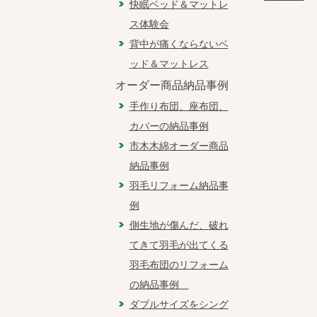
快眠ベッド＆マットレ
ス体験会
背中が痛くならないベ
ッド＆マットレス
オーダー商品納品事例
手作り布団、座布団、
カバーの納品事例
市木木綿オーダー商品
納品事例
羽毛リフォーム納品事
例
側生地が傷んだ、破れ
てきて羽毛が出てくる
羽毛布団のリフォーム
の納品事例
ダブルサイズをシング