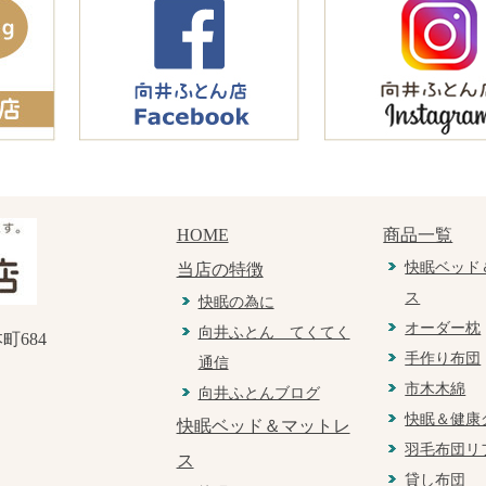
HOME
商品一覧
快眠ベッド
当店の特徴
ス
快眠の為に
オーダー枕
向井ふとん てくてく
町684
手作り布団
通信
市木木綿
向井ふとんブログ
快眠＆健康
快眠ベッド＆マットレ
羽毛布団リ
ス
貸し布団