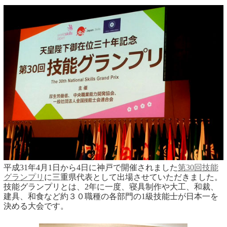
平成31年4月1日から4日に神戸で開催されました
第30回技能
グランプリ
に三重県代表として出場させていただきました。
技能グランプリとは、2年に一度、寝具制作や大工、和裁、
建具、和食など約３０職種の各部門の1級技能士が日本一を
決める大会です。