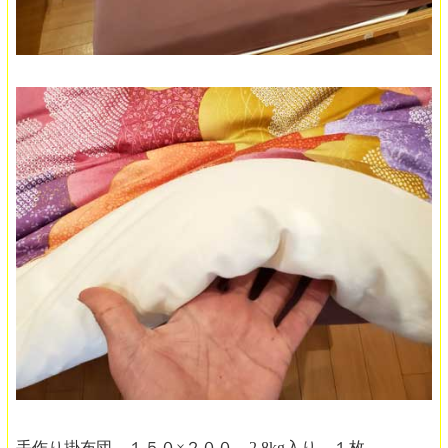
手作り掛布団 １５０×２００ 2,8kg入り １枚