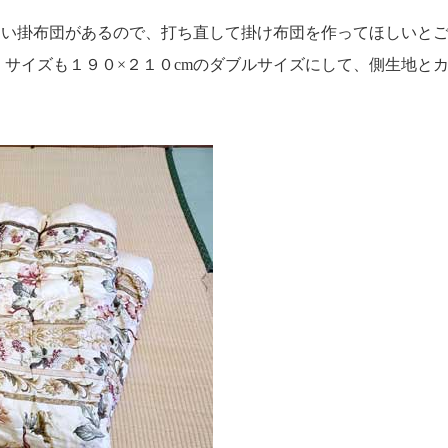
ない掛布団があるので、打ち直して掛け布団を作ってほしいと
サイズも１９０×２１０cmのダブルサイズにして、側生地と