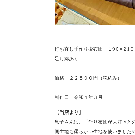
打ち直し手作り掛布団 １9０×２1０
足し綿あり
価格 ２２８００円（税込み）
制作日 令和４年３月
【当店より】
息子さんは、手作り布団が大好きと
側生地も柔らかい生地を使いました