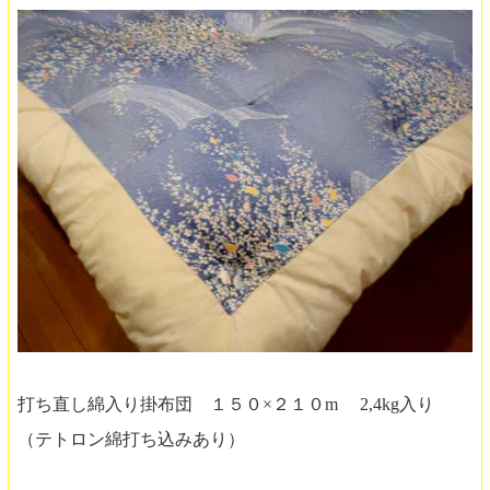
打ち直し綿入り掛布団 １５０×２１０m 2,4kg入り
（テトロン綿打ち込みあり）