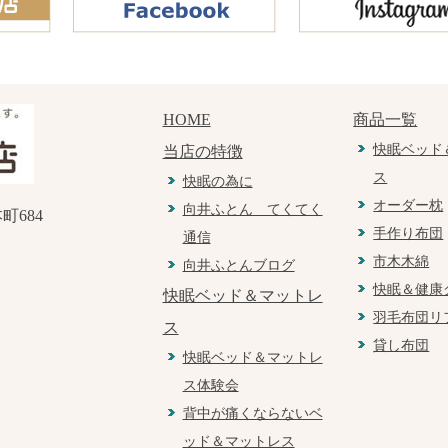
HOME
商品一覧
快眠ベッド
当店の特徴
ス
快眠の為に
オーダー枕
向井ふとん てくてく
町684
手作り布団
通信
市木木綿
向井ふとんブログ
快眠＆健康
快眠ベッド＆マットレ
羽毛布団リ
ス
貸し布団
快眠ベッド＆マットレ
ス体験会
背中が痛くならないベ
ッド＆マットレス