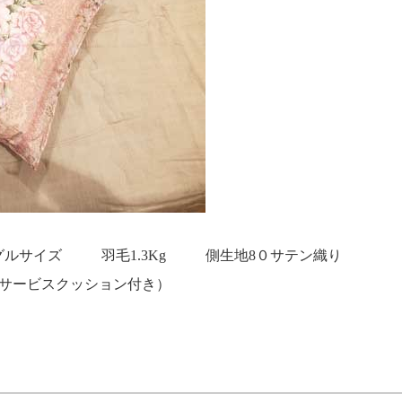
ングルサイズ 羽毛1.3Kg 側生地8０サテン織り
し （サービスクッション付き）