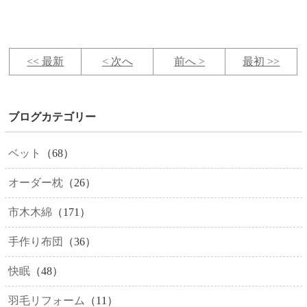
<< 最新
< 次へ
前へ >
最初 >>
ブログカテゴリー
ベット
（68）
オーダー枕
（26）
市木木綿
（171）
手作り布団
（36）
快眠
（48）
羽毛リフォーム
（11）