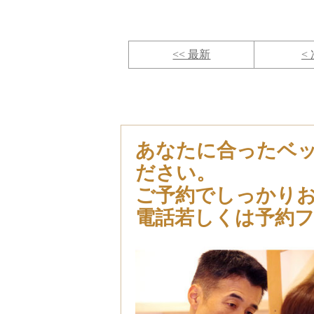
<< 最新
<
あなたに合ったベ
ださい。
ご予約でしっかり
電話若しくは予約