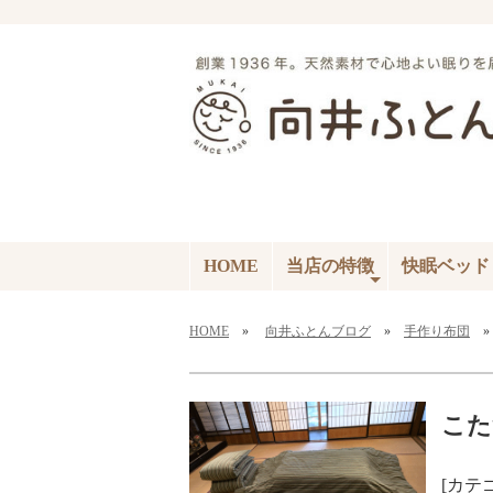
HOME
当店の特徴
快眠ベッド
HOME
»
向井ふとんブログ
»
手作り布団
»
こた
[カテ