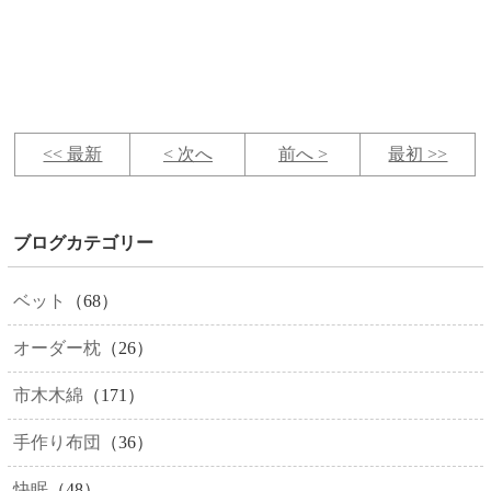
<< 最新
< 次へ
前へ >
最初 >>
ブログカテゴリー
ベット
（68）
オーダー枕
（26）
市木木綿
（171）
手作り布団
（36）
快眠
（48）