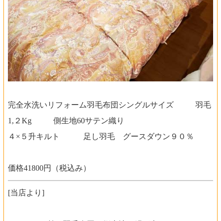
完全水洗いリフォーム羽毛布団シングルサイズ 羽毛
1,２Kg 側生地60サテン織り
４×５升キルト 足し羽毛 グースダウン９０％
価格41800円（税込み）
[当店より]